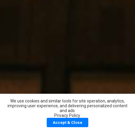
We use cookies and similar tools for site operation, analytics,
improving user experience, and delivering personalized content
and ads.
اكتشف جامبوميل
Privacy Policy.
إرسال الشكر
Accept & Close