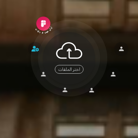
ل
ن
ل
ي
م
ر
ص
و
اختر الملفات