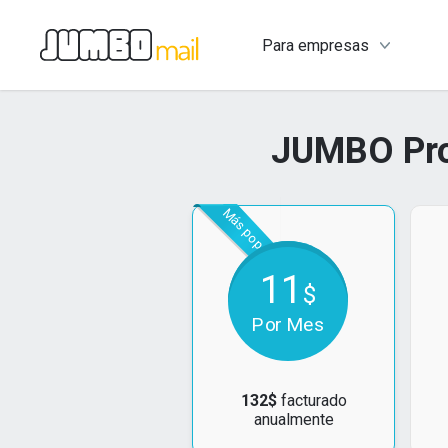
Para empresas
JUMBO Pro
Más popular
11
$
Por Mes
132
$
facturado
anualmente