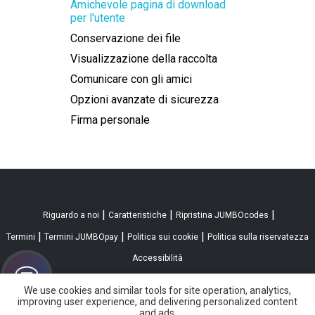
Amichevole pagina di download
per l'utente
Conservazione dei file
Visualizzazione della raccolta
Comunicare con gli amici
Opzioni avanzate di sicurezza
Firma personale
|
|
|
Riguardo a noi
Caratteristiche
Ripristina JUMBOcodes
|
|
|
Termini
Termini JUMBOpay
Politica sui cookie
Politica sulla riservatezza
Accessibilità
We use cookies and similar tools for site operation, analytics,
improving user experience, and delivering personalized content
and ads.