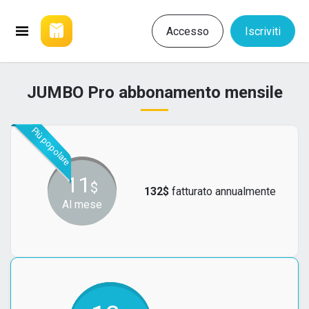
Accesso
Iscriviti
JUMBO Pro abbonamento mensile
Più popolare
11
$
132
$
fatturato annualmente
Al mese