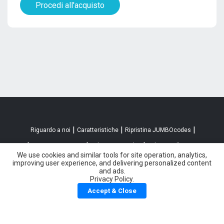
Procedi all'acquisto
|
|
|
Riguardo a noi
Caratteristiche
Ripristina JUMBOcodes
|
|
|
Termini
Termini JUMBOpay
Politica sui cookie
Politica sulla riservatezza
We use cookies and similar tools for site operation, analytics,
Accessibilità
improving user experience, and delivering personalized content
and ads.
Privacy Policy.
Accept & Close